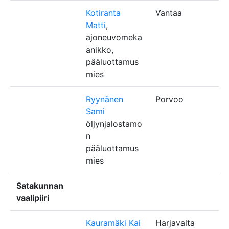
Kotiranta
Vantaa
Matti
,
ajoneuvomeka
anikko,
pääluottamus
mies
Ryynän
en
Porvoo
Sami
öljynjalostamo
n
pääluottamus
mies
Satakunnan
vaalipiiri
Kauramäki Kai
Harjavalta