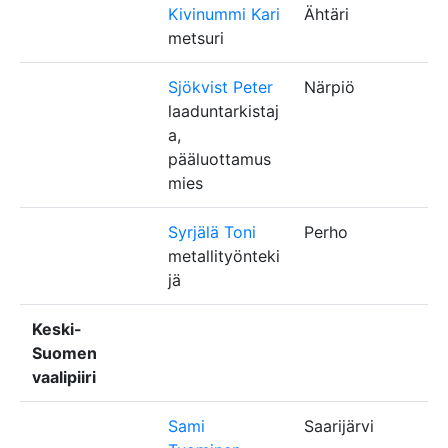
Kivinummi Kari
Ähtäri
metsuri
Sjökvist Peter
Närpiö
laaduntarkistaj
a,
pääluottamus
mies
Syrjälä Toni
Perho
metallityönteki
jä
Keski-
Suomen
vaalipiiri
Sami
Saarijärvi