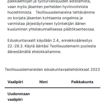
palkkaehtojen ja työturvallisuuden edistämistä,
vaan myös jäsenten perheiden hyvinvoinnista
huolehtimista. Teollisuusdemareina tehtävämme
on korjata jäsenten kohtaamia ongelmia ja
varmistaa järjestäytyneen työntekijän äänen
kuuluminen yhteiskunnallisessa päätöksenteossa.
Eduskuntavaalit käydään 2.4., ennakkoäänestys
22.-28.3. Käytä ääntäsi Teollisuudemarin puolesta
äänestämällä ehdokkaitamme.
Teollisuusdemareiden eduskuntavaaliehdokkaat 2023
Vaalipiiri
Nimi
Paikkakunta
Uudenmaan
vaalipiiri