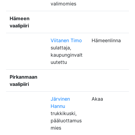
valimomies
Hämeen
vaalipiiri
Viitanen Timo
Hämeenlinna
sulattaja,
kaupunginvalt
uutettu
Pirkanmaan
vaalipiiri
Järvinen
Akaa
Hannu
trukkikuski,
pääluottamus
mies