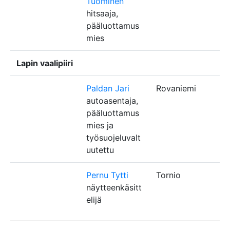
Tuominen
hitsaaja,
pääluottamus
mies
Lapin vaalipiiri
Paldan Jari
Rovaniemi
autoasentaja,
pääluottamus
mies ja
työsuojeluvalt
uutettu
Pernu Tytti
Tornio
näytteenkäsitt
elijä