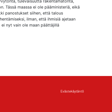
vytöntä, tulevaisuutta rakentamatonta,
n. Tässä maassa ei ole pääministeriä, eikä
kki panostukset siihen, että talous
entämiseksi, ilman, että ihmisiä ajetaan
i nyt vain ole maan päättäjillä
Evästekäytäntö