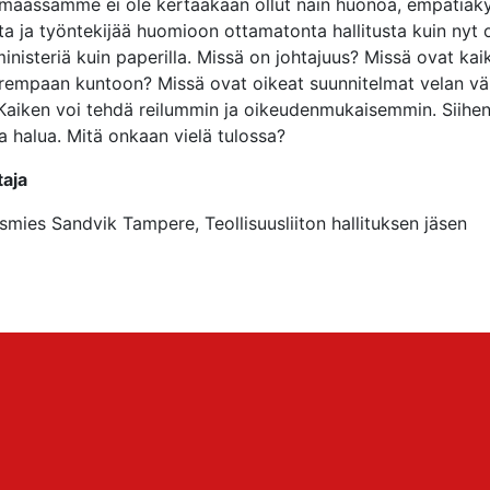
 maassamme ei ole kertaakaan ollut näin huonoa, empatiaky
a ja työntekijää huomioon ottamatonta hallitusta kuin nyt o
inisteriä kuin paperilla. Missä on johtajuus? Missä ovat kai
arempaan kuntoon? Missä ovat oikeat suunnitelmat velan väh
aiken voi tehdä reilummin ja oikeudenmukaisemmin. Siihen e
a halua. Mitä onkaan vielä tulossa?
aja
mies Sandvik Tampere, Teollisuusliiton hallituksen jäsen