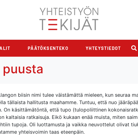
ALIT
PÄÄTÖKSENTEKO
YHTEYSTIEDOT
 puusta
angon biisin nimi tulee väistämättä mieleen, kun seuraa maa
ella tällaista hallitusta maahamme. Tuntuu, että nuo jääräpää
. On käsittämätöntä, että tupo (tulopoliittinen kokonaisratk
n kaltaisia ratkaisuja. Eikö kukaan enää muista, miten sai
iin tupoja. Oli luottamusta ja vaikka neuvottelut olivat tiukk
atamme yhteisvoimin taas eteenpäin.