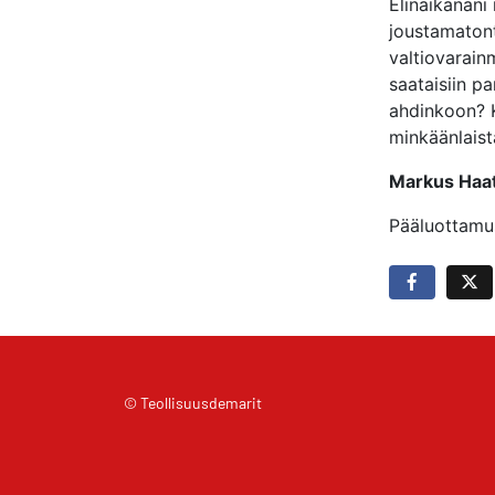
Elinaikanani
joustamatont
valtiovarainm
saataisiin p
ahdinkoon? K
minkäänlaist
Markus Haat
Pääluottamus
© Teollisuusdemarit