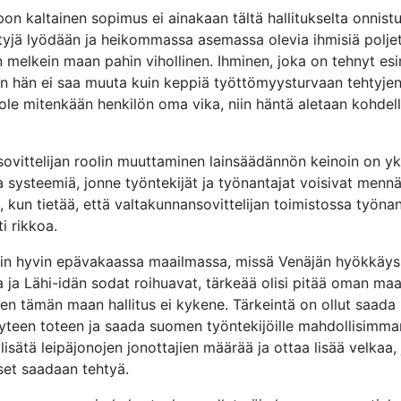
pon kaltainen sopimus ei ainakaan tältä hallitukselta onnistu
tyjä lyödään ja heikommassa asemassa olevia ihmisiä poljet
n melkein maan pahin vihollinen. Ihminen, joka on tehnyt es
niin hän ei saa muuta kuin keppiä työttömyysturvaan tehtyjen
ole mitenkään henkilön oma vika, niin häntä aletaan kohdell
ovittelijan roolin muuttaminen lainsäädännön keinoin on yk
 systeemiä, jonne työntekijät ja työnantajat voisivat me
 kun tietää, että valtakunnansovittelijan toimistossa työnant
ti rikkoa.
in hyvin epävakaassa maailmassa, missä Venäjän hyökkäyss
 ja Lähi-idän sodat roihuavat, tärkeää olisi pitää oman maan
ihen tämän maan hallitus ei kykene. Tärkeintä on ollut saada
yteen toteen ja saada suomen työntekijöille mahdollisimman
isätä leipäjonojen jonottajien määrää ja ottaa lisää velkaa,
et saadaan tehtyä.