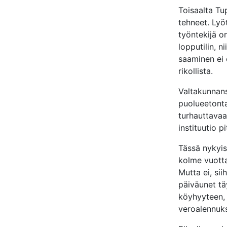
Toisaalta Tu
tehneet. Lyö
työntekijä o
lopputilin, 
saaminen ei 
rikollista.
Valtakunnans
puolueetonta
turhauttavaa,
instituutio pi
Tässä nykyis
kolme vuotta
Mutta ei, si
päiväunet tä
köyhyyteen, l
veroalennuks