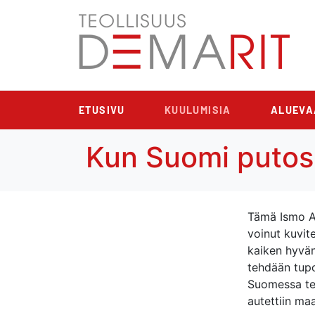
ETUSIVU
KUULUMISIA
ALUEVA
Kun Suomi putos
Tämä Ismo Al
voinut kuvit
kaiken hyvän
tehdään tupo
Suomessa teht
autettiin ma