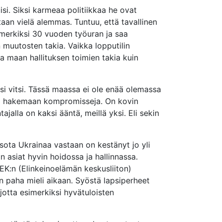
isi. Siksi karmeaa politiikkaa he ovat
aan vielä alemmas. Tuntuu, että tavallinen
imerkiksi 30 vuoden työuran ja saa
 muutosten takia. Vaikka lopputilin
a maan hallituksen toimien takia kuin
si vitsi. Tässä maassa ei ole enää olemassa
nnä hakemaan kompromisseja. On kovin
ajalla on kaksi ääntä, meillä yksi. Eli sekin
ota Ukrainaa vastaan on kestänyt jo yli
 asiat hyvin hoidossa ja hallinnassa.
 EK:n (Elinkeinoelämän keskusliiton)
 paha mieli aikaan. Syöstä lapsiperheet
 jotta esimerkiksi hyvätuloisten