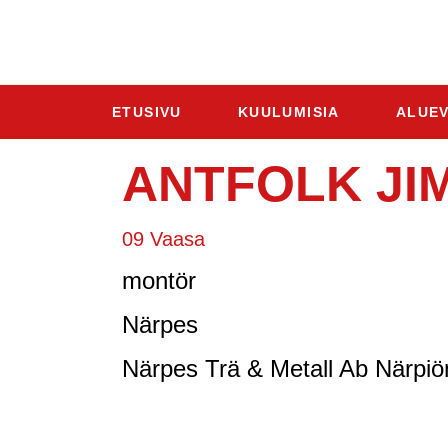
ETUSIVU
KUULUMISIA
ALUEV
ANTFOLK JI
09 Vaasa
montör
Närpes
Närpes Trä & Metall Ab Närpiön