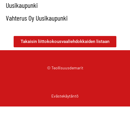
Uusikaupunki
Vahterus Oy Uusikaupunki
Takaisin liittokokousvaaliehdokkaiden listaan
© Teollisuusdemarit
Evästekäytäntö