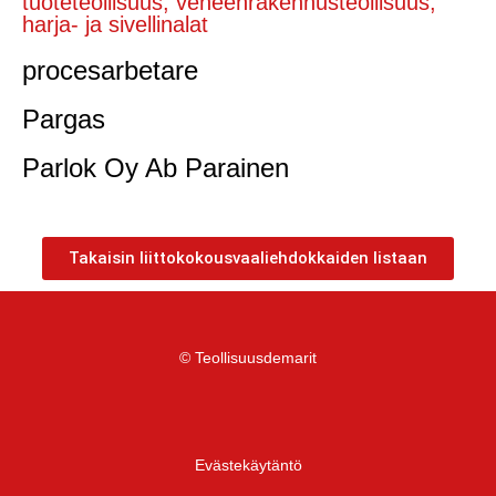
tuoteteollisuus, veneenrakennusteollisuus,
harja- ja sivellinalat
procesarbetare
Pargas
Parlok Oy Ab Parainen
Takaisin liittokokousvaaliehdokkaiden listaan
© Teollisuusdemarit
Evästekäytäntö