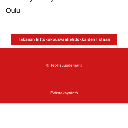
Oulu
Takaisin liittokokousvaaliehdokkaiden listaan
© Teollisuusdemarit
Evästekäytäntö