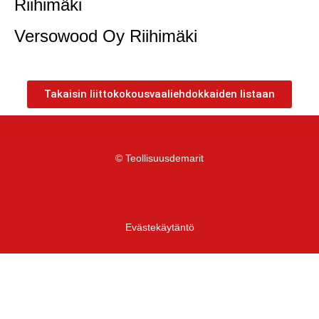
Riihimäki
Versowood Oy Riihimäki
Takaisin liittokokousvaaliehdokkaiden listaan
© Teollisuusdemarit
Evästekäytäntö