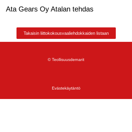
Ata Gears Oy Atalan tehdas
Takaisin liittokokousvaaliehdokkaiden listaan
© Teollisuusdemarit
Evästekäytäntö