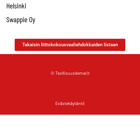
Helsinki
Swappie Oy
Takaisin liittokokousvaaliehdokkaiden listaan
© Teollisuusdemarit
Evästekäytäntö