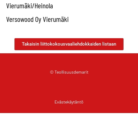
Vierumäki/Heinola
Versowood Oy Vierumäki
Takaisin liittokokousvaaliehdokkaiden listaan
© Teollisuusdemarit
Evästekäytäntö