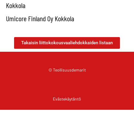
Kokkola
Umicore Finland Oy Kokkola
Takaisin liittokokousvaaliehdokkaiden listaan
© Teollisuusdemarit
Evästekäytäntö