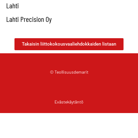
Lahti
Lahti Precision Oy
Takaisin liittokokousvaaliehdokkaiden listaan
© Teollisuusdemarit
Evästekäytäntö