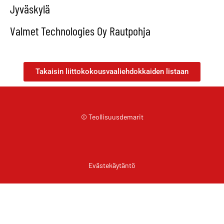
Jyväskylä
Valmet Technologies Oy Rautpohja
Takaisin liittokokousvaaliehdokkaiden listaan
© Teollisuusdemarit
Evästekäytäntö