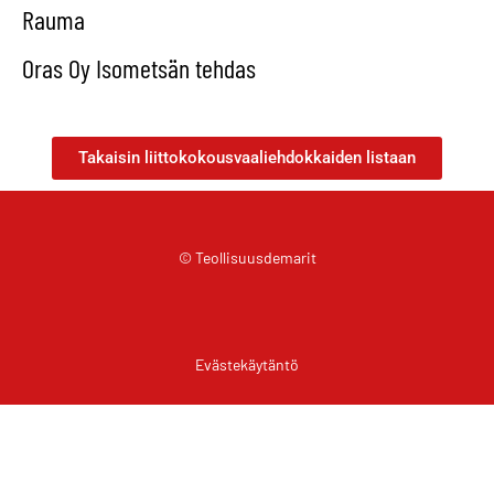
Rauma
Oras Oy Isometsän tehdas
Takaisin liittokokousvaaliehdokkaiden listaan
© Teollisuusdemarit
Evästekäytäntö