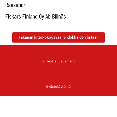
Raasepori
Fiskars Finland Oy Ab Billnäs
Takaisin liittokokousvaaliehdokkaiden listaan
© Teollisuusdemarit
Evästekäytäntö