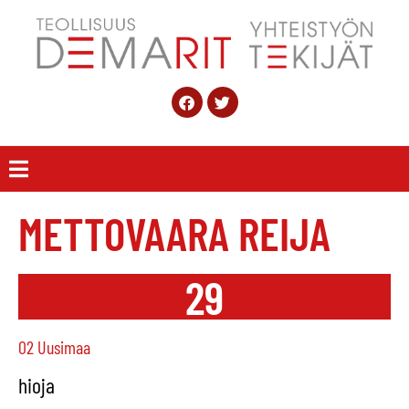
METTOVAARA REIJA
29
02 Uusimaa
hioja