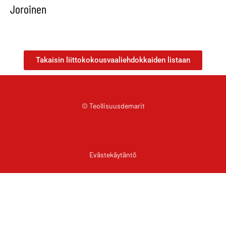
Joroinen
Takaisin liittokokousvaaliehdokkaiden listaan
© Teollisuusdemarit
Evästekäytäntö