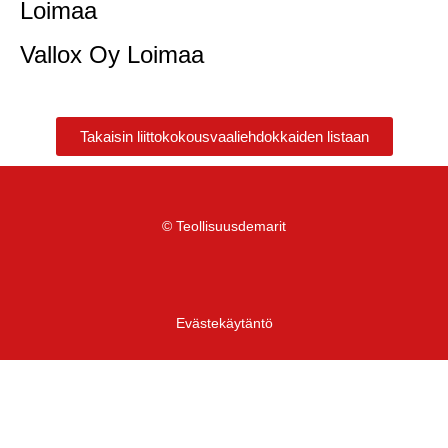
Loimaa
Vallox Oy Loimaa
Takaisin liittokokousvaaliehdokkaiden listaan
© Teollisuusdemarit
Evästekäytäntö