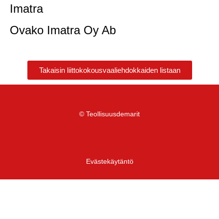
Imatra
Ovako Imatra Oy Ab
Takaisin liittokokousvaaliehdokkaiden listaan
© Teollisuusdemarit
Evästekäytäntö