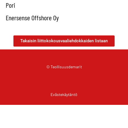
Pori
Enersense Offshore Oy
Takaisin liittokokousvaaliehdokkaiden listaan
© Teollisuusdemarit
Evästekäytäntö