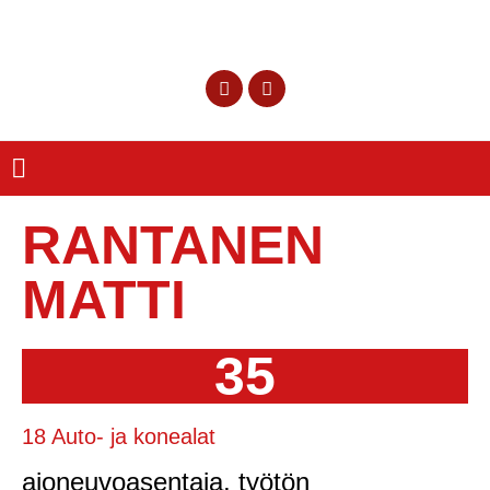
RANTANEN
MATTI
35
18 Auto- ja konealat
ajoneuvoasentaja, työtön