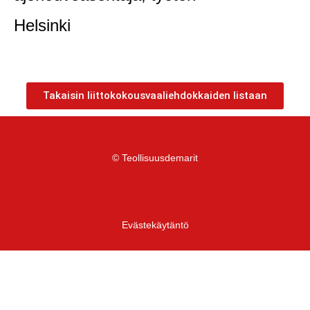
Helsinki
Takaisin liittokokousvaaliehdokkaiden listaan
© Teollisuusdemarit
Evästekäytäntö