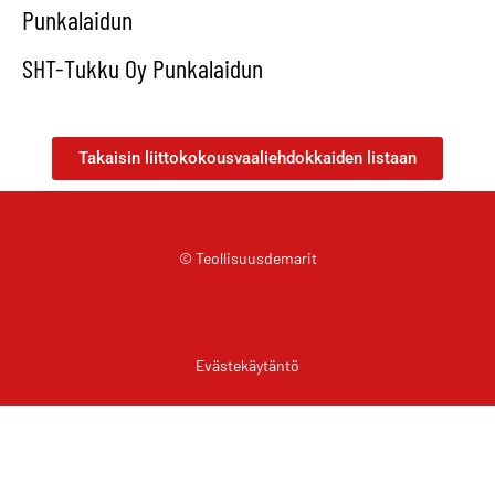
Punkalaidun
SHT-Tukku Oy Punkalaidun
Takaisin liittokokousvaaliehdokkaiden listaan
© Teollisuusdemarit
Evästekäytäntö