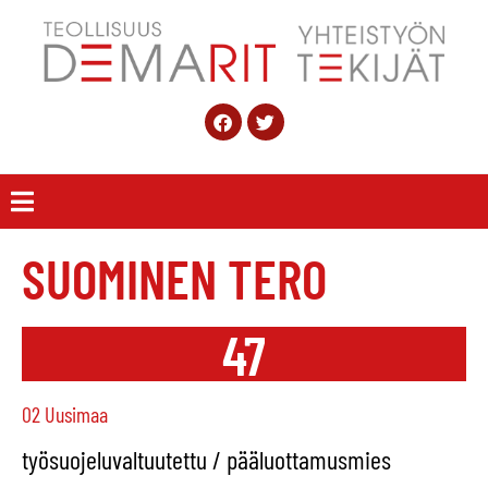
SUOMINEN TERO
47
02 Uusimaa
työsuojeluvaltuutettu / pääluottamusmies