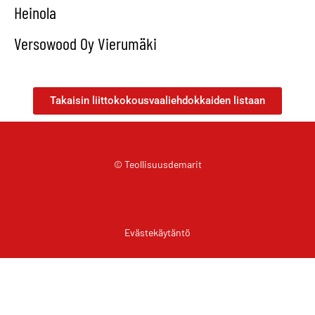
Heinola
Versowood Oy Vierumäki
Takaisin liittokokousvaaliehdokkaiden listaan
© Teollisuusdemarit
Evästekäytäntö