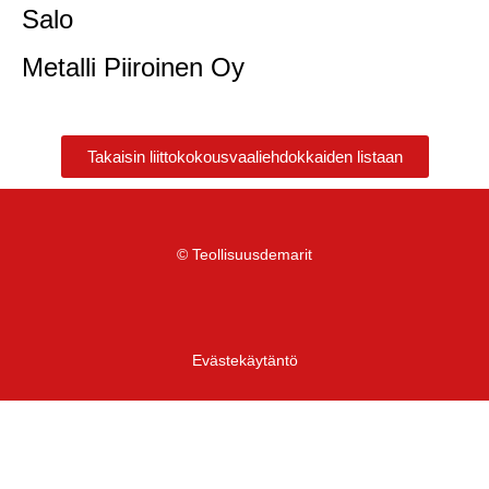
Salo
Metalli Piiroinen Oy
Takaisin liittokokousvaaliehdokkaiden listaan
© Teollisuusdemarit
Evästekäytäntö