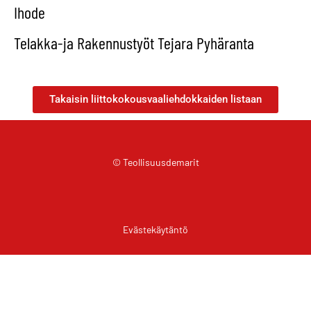
Ihode
Telakka-ja Rakennustyöt Tejara Pyhäranta
Takaisin liittokokousvaaliehdokkaiden listaan
© Teollisuusdemarit
Evästekäytäntö