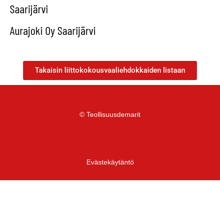
Saarijärvi
Aurajoki Oy Saarijärvi
Takaisin liittokokousvaaliehdokkaiden listaan
© Teollisuusdemarit
Evästekäytäntö