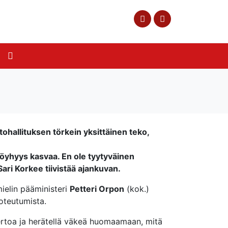
hallituksen törkein yksittäinen teko,
köyhyys kasvaa. En ole tyytyväinen
Sari Korkee tiivistää ajankuvan.
ielin pääministeri
Petteri Orpon
(kok.)
toteutumista.
kertoa ja herätellä väkeä huomaamaan, mitä