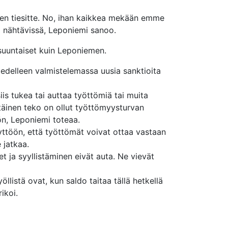
ken tiesitte. No, ihan kaikkea mekään emme
i nähtävissä, Leponiemi sanoo.
uuntaiset kuin Leponiemen.
n edelleen valmistelemassa uusia sanktioita
iis tukea tai auttaa työttömiä tai muita
ttäinen teko on ollut työttömyysturvan
n, Leponiemi toteaa.
ttöön, että työttömät voivat ottaa vastaan
 jatkaa.
et ja syyllistäminen eivät auta. Ne vievät
llistä ovat, kun saldo taitaa tällä hetkellä
ikoi.