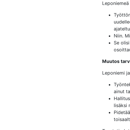
Leponiemeä i
Työttöm
uudelle
ajatelt
Niin. Mi
Se olis
osoitta
Muutos tarv
Leponiemi ja
Työntek
ainut t
Hallitu
lisäksi
Pidetää
toisaal