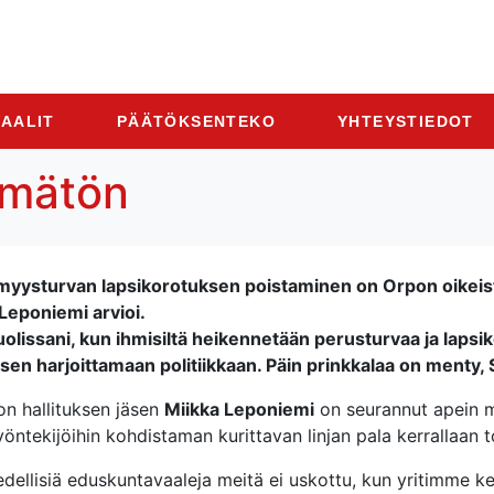
AALIT
PÄÄTÖKSENTEKO
YHTEYSTIEDOT
ämätön
myysturvan lapsikorotuksen poistaminen on Orpon oikeisto
Leponiemi arvioi.
olissani, kun ihmisiltä heikennetään perusturvaa ja lapsi
ksen harjoittamaan politiikkaan. Päin prinkkalaa on menty, 
ton hallituksen jäsen
Miikka Leponiemi
on seurannut apein m
yöntekijöihin kohdistaman kurittavan linjan pala kerrallaan 
dellisiä eduskuntavaaleja meitä ei uskottu, kun yritimme 