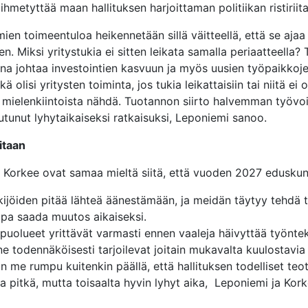
hmetyttää maan hallituksen harjoittaman politiikan ristiriita
ien toimeentuloa heikennetään sillä väitteellä, että se ajaa
en. Miksi yritystukia ei sitten leikata samalla periaatteella?
una johtaa investointien kasvuun ja myös uusien työpaikkoj
kä olisi yritysten toiminta, jos tukia leikattaisiin tai niitä ei
i mielenkiintoista nähdä. Tuotannon siirto halvemman työ
utunut lyhytaikaiseksi ratkaisuksi, Leponiemi sanoo.
itaan
 Korkee ovat samaa mieltä siitä, että vuoden 2027 eduskun
ijöiden pitää lähteä äänestämään, ja meidän täytyy tehdä t
apa saada muutos aikaiseksi.
spuolueet yrittävät varmasti ennen vaaleja häivyttää työnt
 ne todennäköisesti tarjoilevat joitain mukavalta kuulostavi
n me rumpu kuitenkin päällä, että hallituksen todelliset teot
ta pitkä, mutta toisaalta hyvin lyhyt aika, Leponiemi ja Kor