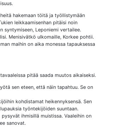
isuus.
 heitä hakemaan töitä ja työllistymään
 Tukien leikkaamisenhan pitäisi noin
en syntymiseen, Leponiemi vertailee.
 olisi. Menisivätkö ulkomaille, Korkee pohtii.
voiman maihin on aika monessa tapauksessa
tavaaleissa pitää saada muutos aikaiseksi.
yötä sen eteen, että näin tapahtuu. Se on
ekijöihin kohdistamat heikennyksensä. Sen
a lupauksia työntekijöiden suuntaan.
 pysyvät ihmisillä muistissa. Vaaleihin on
kee sanovat.