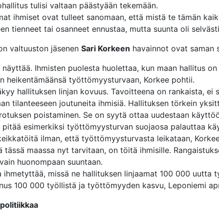
ohallitus tulisi valtaan päästyään tekemään.
at ihmiset ovat tulleet sanomaan, että mistä te tämän kai
en tienneet tai osanneet ennustaa, mutta suunta oli selväst
iton valtuuston jäsenen
Sari Korkeen
havainnot ovat saman s
a näyttää. Ihmisten puolesta huolettaa, kun maan hallitus o
on heikentämäänsä työttömyysturvaan, Korkee pohtii.
äkyy hallituksen linjan kovuus. Tavoitteena on rankaista, ei s
an tilanteeseen joutuneita ihmisiä. Hallituksen törkein yksi
rotuksen poistaminen. Se on syytä ottaa uudestaan käyttöö
pitää esimerkiksi työttömyysturvan suojaosa palauttaa käy
keikkatöitä ilman, että työttömyysturvasta leikataan, Korkee
ä tässä maassa nyt tarvitaan, on töitä ihmisille. Rangaistuks
a vain huonompaan suuntaan.
 ihmetyttää, missä ne hallituksen linjaamat 100 000 uutta työ
inus 100 000 työllistä ja työttömyyden kasvu, Leponiemi apr
 politiikkaa