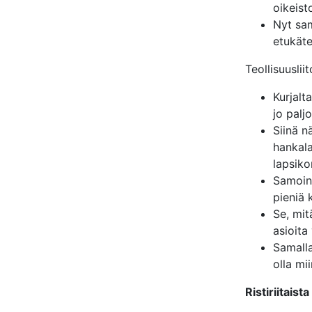
oikeist
Nyt sam
etukäte
Teollisuusli
Kurjalt
jo palj
Siinä n
hankala
lapsiko
Samoin 
pieniä 
Se, mit
asioit
Samalla
olla mi
Ristiriitaista