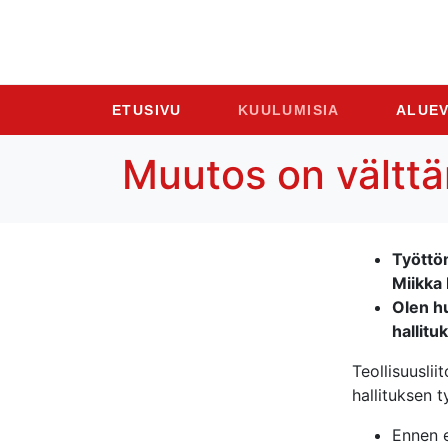
ETUSIVU
KUULUMISIA
ALUEV
Muutos on vältt
Työttö
Miikka 
Olen hu
hallitu
Teollisuuslii
hallituksen t
Ennen e