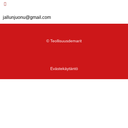
jallunjuonu@gmail.com
© Teollisuusdemarit
Evästekäytäntö