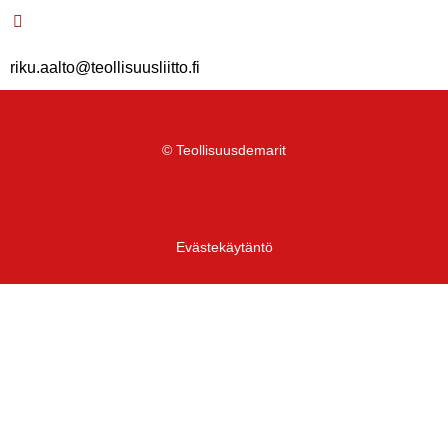
riku.aalto@teollisuusliitto.fi
© Teollisuusdemarit
Evästekäytäntö