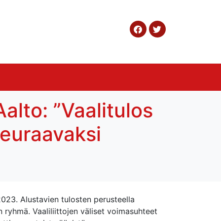
alto: ”Vaalitulos
seuraavaksi
.2023. Alustavien tulosten perusteella
n ryhmä. Vaaliliittojen väliset voimasuhteet