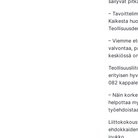
säilyvät pitk
– Tavoitteli
Kaikesta huo
Teollisuusde
– Viemme ete
valvontaa, p
keskiössä on
Teollisuusli
erityisen hy
082 kappalet
– Näin korke
helpottaa my
työehdoistaa
Liittokokous
ehdokkaiden 
joukko.