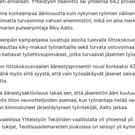
älti ennallaan. Yhteistyön Vaaliliitto sai yhteensä 64,2 prose
mme korkeampaa ääniosuutta kuin nykyinen ryhmien välinen 
limatta turvasimme vahvan enemmistön, mikä on aina merkit
marien puheenjohtaja Riku Aalto.
enpäin kampanjassa luvattuja asioita tulevalla liittokoko
alauttaa kiky-maksut työnantajille sekä turvata ostovoimaa
 kattavat työehtosopimukset, jotka turvaavat jäsenten ty
iton liittokokousvaalien äänestysprosentti nousi korkeaksi 43
vänä myös siitä syystä, että vain työssäkäyvät jäsenet saiv
ta.
a äänestysaktiivisuus takaa sen, että jäsenistön ääni kuuluu
ös liiton neuvottelijoiden asemaa, kun työnantaja tietää ne
n kiinnostuneet järjestäytyneet työntekijät, Aalto jatkaa.
vaaleissa Yhteistyön Tekijöiden vaalilistalla oli yhteensä 
tukijat, Teollisuusdemareiden joukoissa on seissyt yli kym