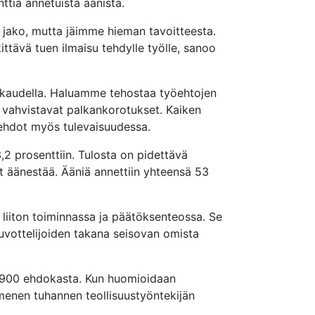
nttia annetuista äänistä.
jako, mutta jäimme hieman tavoitteesta.
tävä tuen ilmaisu tehdylle työlle, sanoo
uskaudella. Haluamme tehostaa työehtojen
 vahvistavat palkankorotukset. Kaiken
öehdot myös tulevaisuudessa.
,2 prosenttiin. Tulosta on pidettävä
at äänestää. Ääniä annettiin yhteensä 53
 liiton toiminnassa ja päätöksenteossa. Se
uvottelijoiden takana seisovan omista
yli 900 ehdokasta. Kun huomioidaan
menen tuhannen teollisuustyöntekijän