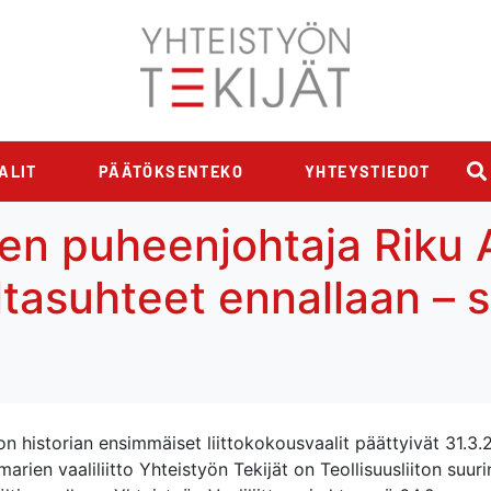
ALIT
PÄÄTÖKSENTEKO
YHTEYSTIEDOT
en puheenjohtaja Riku A
ltasuhteet ennallaan – 
ton historian ensimmäiset liittokokousvaalit päättyivät 31.3
arien vaaliliitto Yhteistyön Tekijät on Teollisuusliiton suuri