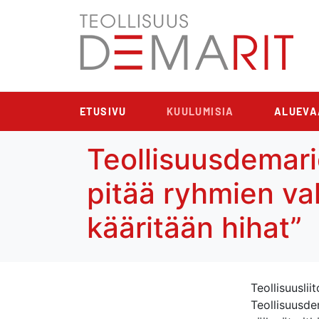
ETUSIVU
KUULUMISIA
ALUEVA
Teollisuusdemari
pitää ryhmien va
kääritään hihat”
Teollisuuslii
Teollisuusdem