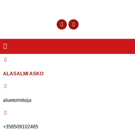
ALASALMI ASKO
aluetoimitsija
+358509102485