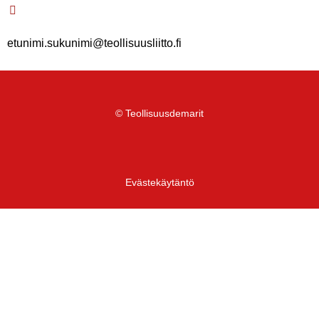
etunimi.sukunimi@teollisuusliitto.fi
© Teollisuusdemarit
Evästekäytäntö