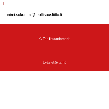
etunimi.sukunimi@teollisuusliitto.fi
© Teollisuusdemarit
Evästekäytäntö