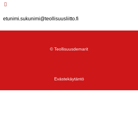
etunimi.sukunimi@teollisuusliitto.fi
© Teollisuusdemarit
Evästekäytäntö