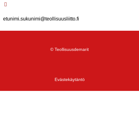
etunimi.sukunimi@teollisuusliitto.fi
© Teollisuusdemarit
Evästekäytäntö