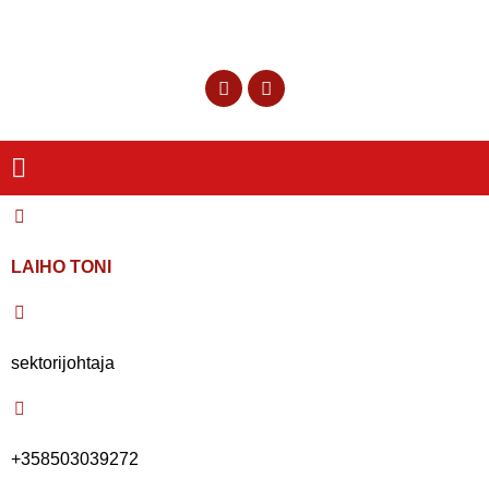
LAIHO TONI
sektorijohtaja
+358503039272