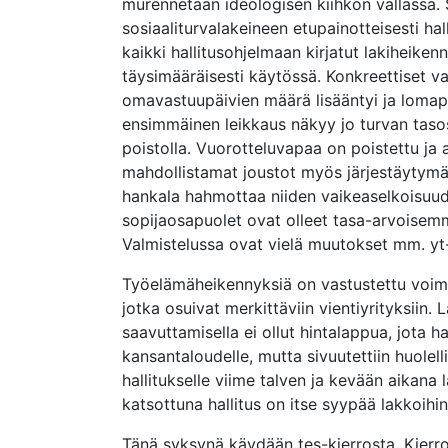
murennetaan ideologisen kiihkon vallassa. S
sosiaaliturvalakeineen etupainotteisesti hal
kaikki hallitusohjelmaan kirjatut lakiheike
täysimääräisesti käytössä. Konkreettiset v
omavastuupäivien määrä lisääntyi ja lomapä
ensimmäinen leikkaus näkyy jo turvan tasos
poistolla. Vuorotteluvapaa on poistettu j
mahdollistamat joustot myös järjestäytymät
hankala hahmottaa niiden vaikeaselkoisuud
sopijaosapuolet ovat olleet tasa-arvoisemm
Valmistelussa ovat vielä muutokset mm. yt-
Työelämäheikennyksiä on vastustettu voimakk
jotka osuivat merkittäviin vientiyrityksiin.
saavuttamisella ei ollut hintalappua, jota ha
kansantaloudelle, mutta sivuutettiin huolel
hallitukselle viime talven ja kevään aikana
katsottuna hallitus on itse syypää lakkoihin
Tänä syksynä käydään tes-kierrosta. Kierroks