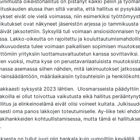
inimusta oikeistohallitus on pistänyt kaikki peliin ja työma
lituskauden alussa ihan siltä varalta, että hallitus ei pysyk
nnykset eivät ole vielä voimassa, niin esimerkiksi työttömyy
aikutukset ovat näkyneet jäsenistön arjessa jo tammikuusta
ivät jaksotettiin. Syksyllä tuli voimaan ansiosidonnaisen 
sa. Lakko-oikeutta on rajoitettu ja kouluttautumismahdolli
a alkuvuodesta tulee voimaan paikallisen sopimisen muutoks
tömiin yrityksiin luottamusvaltuutetun kanssa sovittaviksi
en vuoksi, mutta kyse on perustavanlaatuisista muutoksista
assa asemassa siihen nähden, mitä lakimuutokset jatkossa 
lainsäädäntöön, määräaikaisiin työsuhteisiin ja henkilökoht
aasti syksystä 2023 lähtien. Ulosmarsseista päädyttiin laaj
 Lakoilla ei ollut toivottua vaikutusta eikä hallitus peräänty
llitus ja elinkeinoelämä eivät olisi voineet kuitata. Julkisuu
lisesti oma panos lakkojen toteutumiselle. Ay-liike teki ehd
 lakihankkeiden kohtuullistamisessa, mutta tämä ei hallituk
.
esta on tullut juuri niin hankala kuin uumoiltiin keväällä. J