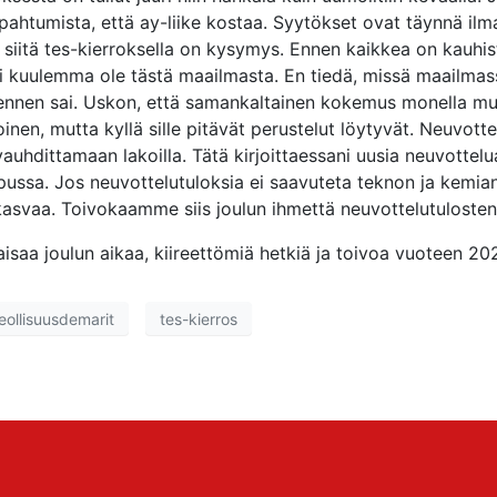
ahtumista, että ay-liike kostaa. Syytökset ovat täynnä ilma
siitä tes-kierroksella on kysymys. Ennen kaikkea on kauhist
 ei kuulemma ole tästä maailmasta. En tiedä, missä maailma
 ennen sai. Uskon, että samankaltainen kokemus monella muul
nen, mutta kyllä sille pitävät perustelut löytyvät. Neuvotte
auhdittamaan lakoilla. Tätä kirjoittaessani uusia neuvottelua
pussa. Jos neuvottelutuloksia ei saavuteta teknon ja kemia
 kasvaa. Toivokaamme siis joulun ihmettä neuvottelutuloste
isaa joulun aikaa, kiireettömiä hetkiä ja toivoa vuoteen 20
eollisuusdemarit
tes-kierros