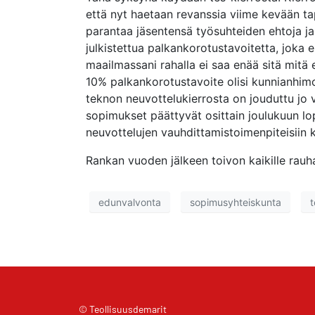
että nyt haetaan revanssia viime kevään tap
parantaa jäsentensä työsuhteiden ehtoja ja 
julkistettua palkankorotustavoitetta, joka
maailmassani rahalla ei saa enää sitä mitä
10% palkankorotustavoite olisi kunnianhimoi
teknon neuvottelukierrosta on jouduttu jo v
sopimukset päättyvät osittain joulukuun lo
neuvottelujen vauhdittamistoimenpiteisiin
Rankan vuoden jälkeen toivon kaikille rauha
edunvalvonta
sopimusyhteiskunta
t
© Teollisuusdemarit