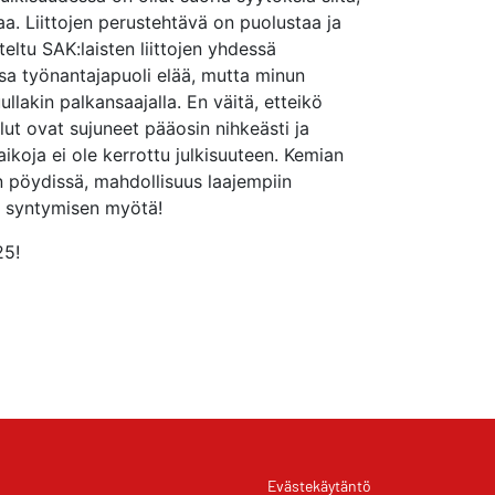
a. Liittojen perustehtävä on puolustaa ja
eltu SAK:laisten liittojen yhdessä
ssa työnantajapuoli elää, mutta minun
lakin palkansaajalla. En väitä, etteikö
lut ovat sujuneet pääosin nihkeästi ja
ikoja ei ole kerrottu julkisuuteen. Kemian
n pöydissä, mahdollisuus laajempiin
n syntymisen myötä!
25!
Evästekäytäntö