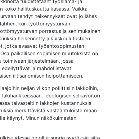
rkkinoita ”uudistetaan” työelämä- ja
ään koko hallituskautta kasassa. Vaikka
sturvaan tehdyt heikennykset ovat jo lähes
 lähtien, kun työttömyysturvan
työttömyysturvan porrastus ja sen mukainen
suuksia heikennetty aikuiskoulutustuen
et, jotka avaavat työehtosopimusten
. Osa paikallisen sopimisen muutoksista on
 toimivaan järjestelmään, jossa
edellyttävät ja mahdollistavat.
aisen irtisanomisen helpottamiseen.
oihin neljän viikon poliittisiin lakkoihin,
nyt lakihankkeissaan. Ideologisen selkävoiton
dessa taivasteltiin lakkojen kustannuksia
otuksia merkittävistä vastaantuloista maan
selle käynyt. Minun näkökulmastani
ulkisuudessa on ollut suoria syytöksiä siitä,